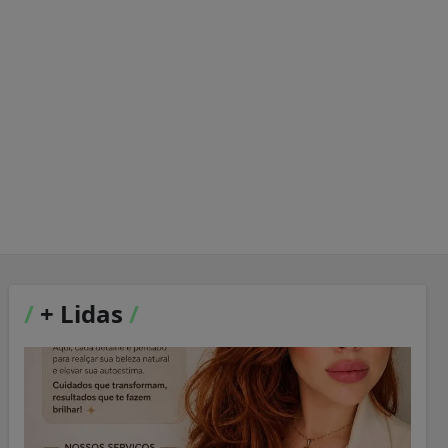
/
+ Lidas
/