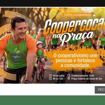
/
/
/
SIFICADOS
COLUNAS
EMPREGOS
GUIA COME
FE