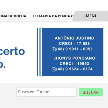
MENU
INA DE BOCHA.
LEI MARIA DA PENHA COMPLETA 20 ANOS EN
BUSCAR