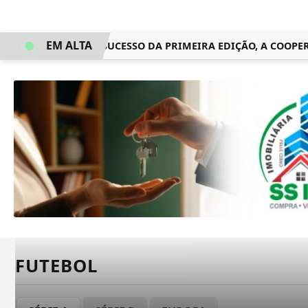
EM ALTA
DEPOIS DO SUCESSO DA PRIMEIRA EDIÇÃO, A COOPERC
FUTEBOL