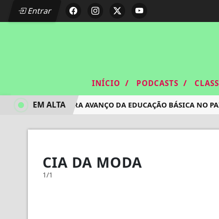
Entrar
/
/
INÍCIO
PODCASTS
CLAS
EM ALTA
IDEB MOSTRA AVANÇO DA EDUCAÇÃO BÁSICA NO PAÍ
CIA DA MODA
1/1