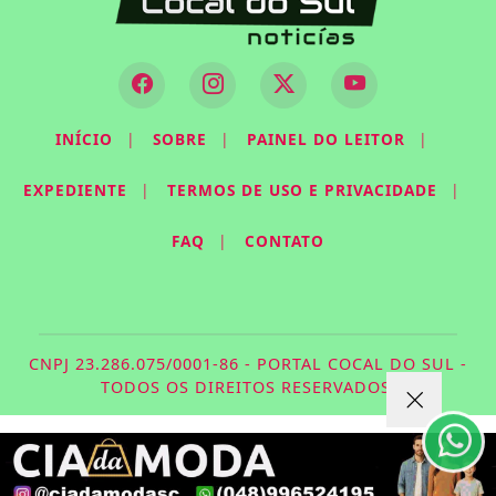
INÍCIO
|
SOBRE
|
PAINEL DO LEITOR
|
EXPEDIENTE
|
TERMOS DE USO E PRIVACIDADE
|
FAQ
|
CONTATO
Termos de Uso e Privacidade
Esse site utiliza cookies para melhorar sua
experiência de navegação. Ao continuar o acesso,
CNPJ 23.286.075/0001-86 - PORTAL COCAL DO SUL -
entendemos que você concorda com nossos Termos
TODOS OS DIREITOS RESERVADOS.
de Uso e Privacidade.
PARA MAIS INFORMAÇÕES,
ACESSE NOSSOS TERMOS
CLICANDO AQUI
PROSSEGUIR