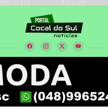
|
|
L DO LEITOR
EXPEDIENTE
TERMOS DE USO E PRIVA
075/0001-86 - PORTAL COCAL DO SUL - TODOS OS DIREITO
 experiência de navegação. Ao continuar o acesso, e
cidade.
LICANDO AQUI