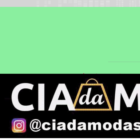
|
|
INÍCIO
SOBRE
PAINE
CNPJ 23.286.
Termos de Uso e Privacidade
Esse site utiliza cookies para melhorar sua
concorda com nossos Termos de Uso e Priva
PARA MAIS INFORMAÇÕES,
ACESSE NOSSOS TERMOS C