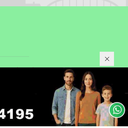
|
|
CIDADE
FAQ
CONTATO
S RESERVADOS.
ntendemos que você
PROSSEGUIR