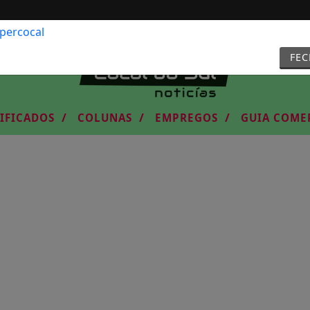
FE
/
/
/
SIFICADOS
COLUNAS
EMPREGOS
GUIA COME