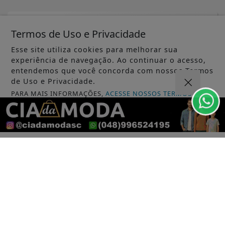
Termos de Uso e Privacidade
Esse site utiliza cookies para melhorar sua
experiência de navegação. Ao continuar o acesso,
entendemos que você concorda com nossos Termos
de Uso e Privacidade.
PARA MAIS INFORMAÇÕES,
ACESSE NOSSOS TERMOS
CLICANDO AQUI
PROSSEGUIR
EDUCAÇÃO
Saeb 2025: Brasil recupera nível pré-
pandemia, mas ainda tem gargalos
Saiba Mais