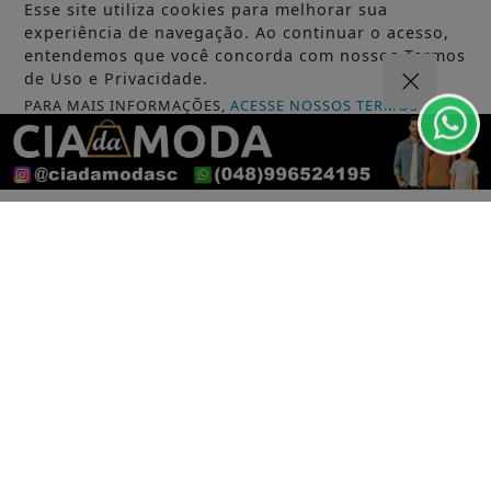
Esse site utiliza cookies para melhorar sua
Saiba Mais
experiência de navegação. Ao continuar o acesso,
entendemos que você concorda com nossos Termos
de Uso e Privacidade.
PARA MAIS INFORMAÇÕES,
ACESSE NOSSOS TERMOS
CLICANDO AQUI
PROSSEGUIR
GERAL
Leilões de petróleo em outubro terão
recorde de áreas em disputa
Saiba Mais