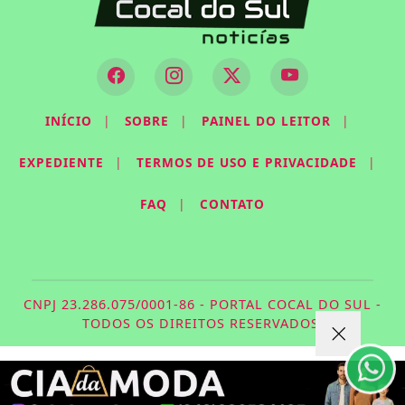
INÍCIO
|
SOBRE
|
PAINEL DO LEITOR
|
EXPEDIENTE
|
TERMOS DE USO E PRIVACIDADE
|
FAQ
|
CONTATO
Termos de Uso e Privacidade
Esse site utiliza cookies para melhorar sua
experiência de navegação. Ao continuar o acesso,
CNPJ 23.286.075/0001-86 - PORTAL COCAL DO SUL -
entendemos que você concorda com nossos Termos
TODOS OS DIREITOS RESERVADOS.
de Uso e Privacidade.
PARA MAIS INFORMAÇÕES,
ACESSE NOSSOS TERMOS
CLICANDO AQUI
PROSSEGUIR