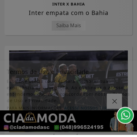
INTER X BAHIA
Inter empata com o Bahia
Saiba Mais
Termos de Uso e Privacidade
Esse site utiliza cookies para melhorar sua
experiência de navegação. Ao continuar o acesso,
entendemos que você concorda com nossos Termos
de Uso e Privacidade.
PARA MAIS INFORMAÇÕES,
ACESSE NOSSOS TERMOS
CLICANDO AQUI
PROSSEGUIR
CRICIÚMA X ATLÉTICO-GO