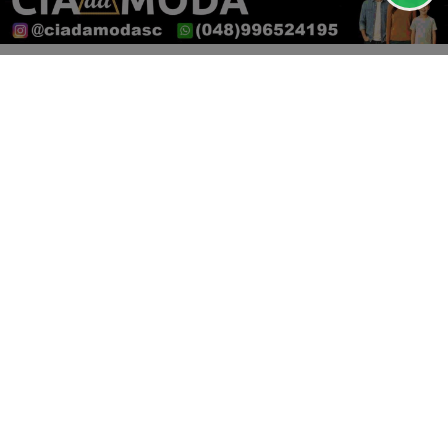
PROSSEGUIR
SELEÇÃO BRASILEIRA
Adversário definido: Brasil enfrenta o
Paraguai na segunda fase da Copa
do...
Saiba Mais