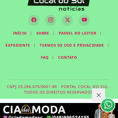
INÍCIO
|
SOBRE
|
PAINEL DO LEITOR
|
EXPEDIENTE
|
TERMOS DE USO E PRIVACIDADE
|
FAQ
|
CONTATO
Termos de Uso e Privacidade
Esse site utiliza cookies para melhorar sua
experiência de navegação. Ao continuar o acesso,
CNPJ 23.286.075/0001-86 - PORTAL COCAL DO SUL -
entendemos que você concorda com nossos Termos
TODOS OS DIREITOS RESERVADOS.
de Uso e Privacidade.
PARA MAIS INFORMAÇÕES,
ACESSE NOSSOS TERMOS
CLICANDO AQUI
PROSSEGUIR