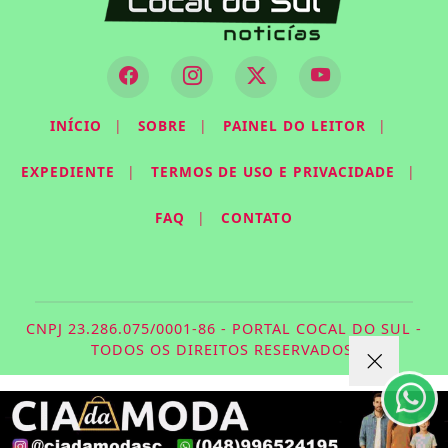
INÍCIO
|
SOBRE
|
PAINEL DO LEITOR
|
EXPEDIENTE
|
TERMOS DE USO E PRIVACIDADE
|
FAQ
|
CONTATO
Termos de Uso e Privacidade
Esse site utiliza cookies para melhorar sua
experiência de navegação. Ao continuar o acesso,
CNPJ 23.286.075/0001-86 - PORTAL COCAL DO SUL -
entendemos que você concorda com nossos Termos
TODOS OS DIREITOS RESERVADOS.
de Uso e Privacidade.
PARA MAIS INFORMAÇÕES,
ACESSE NOSSOS TERMOS
CLICANDO AQUI
PROSSEGUIR