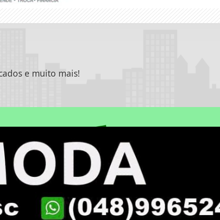
icados e muito mais!
 experiência de navegação. Ao continuar o acesso, e
cidade.
|
|
L DO LEITOR
EXPEDIENTE
TERMOS DE USO E PRIVA