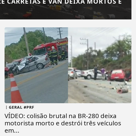
RE CARRETAS E VAN DEIXA MORTOS E
GERAL #PRF
VÍDEO: colisão brutal na BR-280 deixa
motorista morto e destrói três veículos
em...