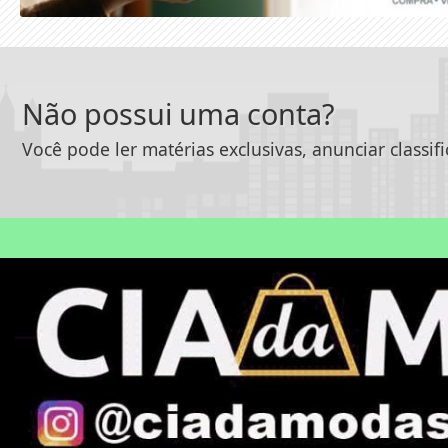
Não possui uma conta?
Você pode ler matérias exclusivas, anunciar classif
Termos de Uso e Privacidade
Esse site utiliza cookies para melhorar sua
concorda com nossos Termos de Uso e Priva
|
|
INÍCIO
SOBRE
PAINE