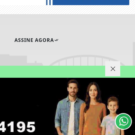
ASSINE AGORA
ntendemos que você
PROSSEGUIR
|
|
CIDADE
FAQ
CONTATO