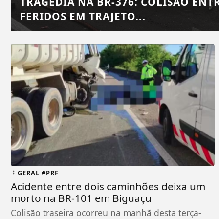
TRAGÉDIA NA BR-376: COLISÃO ENT
FERIDOS EM TRAJETO...
GERAL #PRF
Acidente entre dois caminhões deixa um
morto na BR-101 em Biguaçu
Colisão traseira ocorreu na manhã desta terça-