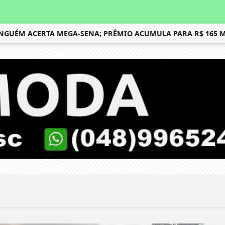
ÉM ACERTA MEGA-SENA; PRÊMIO ACUMULA PARA R$ 165 MIL