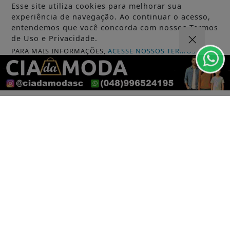
Esse site utiliza cookies para melhorar sua
experiência de navegação. Ao continuar o acesso,
entendemos que você concorda com nossos Termos
de Uso e Privacidade.
PARA MAIS INFORMAÇÕES,
ACESSE NOSSOS TERMOS
CLICANDO AQUI
PROSSEGUIR
INÍCIO
|
SOBRE
|
PAINEL DO LEITOR
|
EXPEDIENTE
|
TERMOS DE USO E PRIVACIDADE
|
FAQ
|
CONTATO
CNPJ 23.286.075/0001-86 - PORTAL COCAL DO SUL -