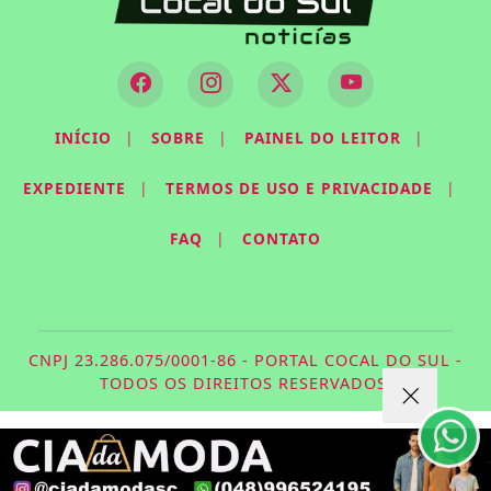
INÍCIO
|
SOBRE
|
PAINEL DO LEITOR
|
EXPEDIENTE
|
TERMOS DE USO E PRIVACIDADE
|
FAQ
|
CONTATO
Termos de Uso e Privacidade
Esse site utiliza cookies para melhorar sua
experiência de navegação. Ao continuar o acesso,
CNPJ 23.286.075/0001-86 - PORTAL COCAL DO SUL -
entendemos que você concorda com nossos Termos
TODOS OS DIREITOS RESERVADOS.
de Uso e Privacidade.
PARA MAIS INFORMAÇÕES,
ACESSE NOSSOS TERMOS
CLICANDO AQUI
PROSSEGUIR