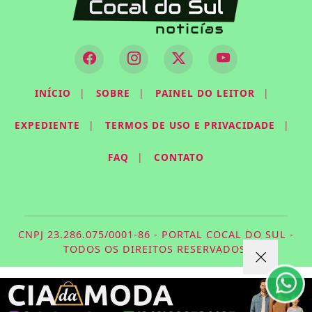
INÍCIO
|
SOBRE
|
PAINEL DO LEITOR
|
EXPEDIENTE
|
TERMOS DE USO E PRIVACIDADE
|
FAQ
|
CONTATO
Termos de Uso e Privacidade
Esse site utiliza cookies para melhorar sua
experiência de navegação. Ao continuar o acesso,
CNPJ 23.286.075/0001-86 - PORTAL COCAL DO SUL -
entendemos que você concorda com nossos Termos
TODOS OS DIREITOS RESERVADOS.
de Uso e Privacidade.
PARA MAIS INFORMAÇÕES,
ACESSE NOSSOS TERMOS
CLICANDO AQUI
PROSSEGUIR